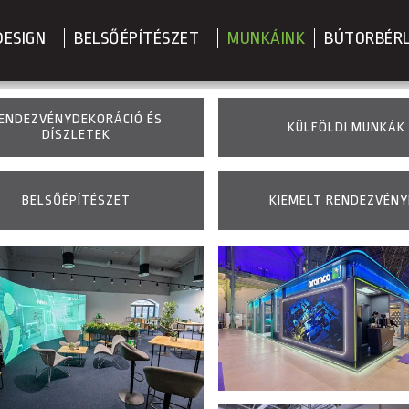
DESIGN
BELSŐÉPÍTÉSZET
MUNKÁINK
BÚTORBÉR
ENDEZVÉNYDEKORÁCIÓ ÉS
KÜLFÖLDI MUNKÁK
DÍSZLETEK
BELSŐÉPÍTÉSZET
KIEMELT RENDEZVÉNY