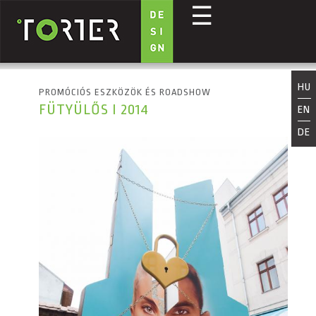
☰
Ugrás a tartalomra
HU
PROMÓCIÓS ESZKÖZÖK ÉS ROADSHOW
FÜTYÜLŐS I 2014
EN
DE