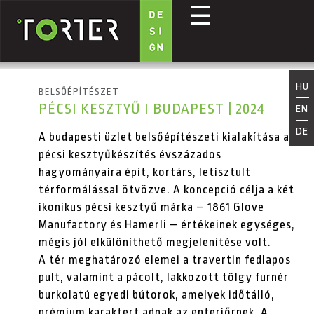
☰
Ugrás a tartalomra
HU
BELSŐÉPÍTÉSZET
PÉCSI KESZTYŰ I BUDAPEST | 2024
EN
DE
A budapesti üzlet belsőépítészeti kialakítása a
pécsi kesztyűkészítés évszázados
hagyományaira
épít, kortárs, letisztult
térformálással ötvözve.
A koncepció célja a két
ikonikus pécsi kesztyű márka – 1861 Glove
Manufactory és Hamerli –
értékeinek egységes,
mégis jól elkülöníthető megjelenítése
volt.
A tér meghatározó elemei a
travertin fedlapos
pult
, valamint a
pácolt, lakkozott tölgy furnér
burkolatú egyedi bútorok
, amelyek időtálló,
prémium karaktert adnak az enteriőrnek. A