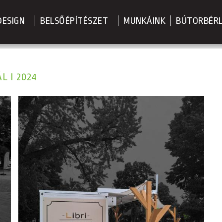
DESIGN
BELSŐÉPÍTÉSZET
MUNKÁINK
BÚTORBÉR
L I 2024