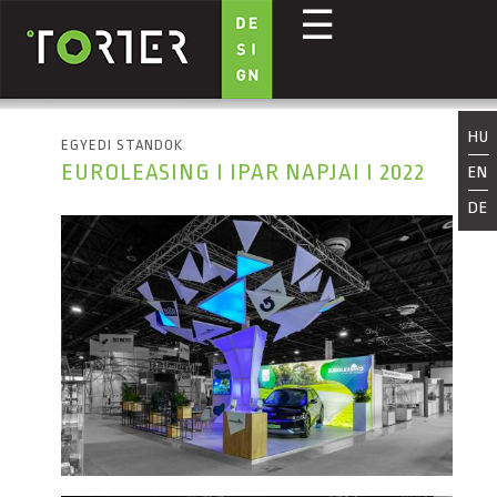
☰
Ugrás a tartalomra
HU
EGYEDI STANDOK
EUROLEASING I IPAR NAPJAI I 2022
EN
DE