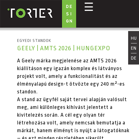
☰
Ugrás a tartalomra
HU
EGYEDI STANDOK
GEELY | AMTS 2026 | HUNGEXPO
EN
DE
A Geely márka megjelenése az AMTS 2026
kiállításon egy igazán komplex és látványos
projekt volt, amely a funkcionalitást és az
élményalapú design-t ötvözte egy 240 m²-es
standon.
A stand az ügyfél saját tervei alapján valósult
meg, ami különleges kihívást jelentett a
kivitelezés során. A cél egy olyan tér
létrehozása volt, amely nemcsak bemutatja a
márkát, hanem élményt is nyújt a látogatóknak
– és ezt minden részletében sikerült