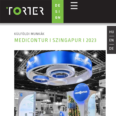
☰
Ugrás a tartalomra
HU
KÜLFÖLDI MUNKÁK
MEDICONTUR I SZINGAPUR I 2023
EN
DE