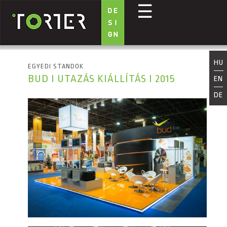
☰
Ugrás a tartalomra
HU
EGYEDI STANDOK
BUD I UTAZÁS KIÁLLÍTÁS I 2015
EN
DE