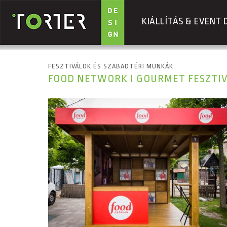
KIÁLLÍTÁS & EVENT 
Ugrás a tartalomra
FESZTIVÁLOK ÉS SZABADTÉRI MUNKÁK
FOOD NETWORK I GOURMET FESZTIVA