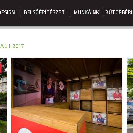
DESIGN
BELSŐÉPÍTÉSZET
MUNKÁINK
BÚTORBÉR
L I 2017