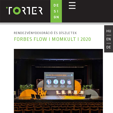
☰
Ugrás a tartalomra
HU
RENDEZVÉNYDEKORÁCIÓ ÉS DÍSZLETEK
FORBES FLOW I MOMKULT I 2020
EN
DE