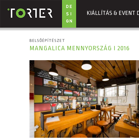
KIÁLLÍTÁS & EVENT 
Ugrás a tartalomra
BELSŐÉPÍTÉSZET
MANGALICA MENNYORSZÁG I 2016