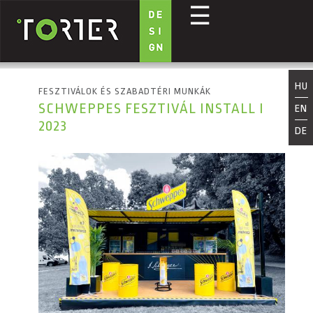
☰
Ugrás a tartalomra
HU
FESZTIVÁLOK ÉS SZABADTÉRI MUNKÁK
SCHWEPPES FESZTIVÁL INSTALL I
EN
2023
DE