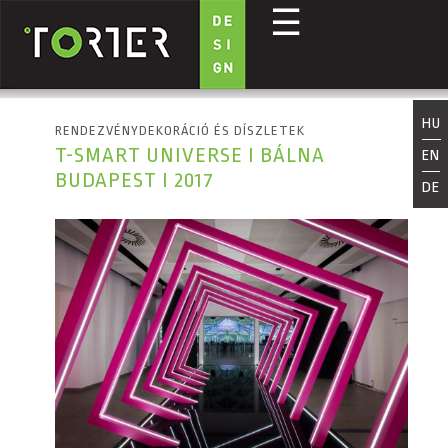
☰
Ugrás a tartalomra
HU
RENDEZVÉNYDEKORÁCIÓ ÉS DÍSZLETEK
T-SMART UNIVERSE I BÁLNA
EN
BUDAPEST I 2017
DE