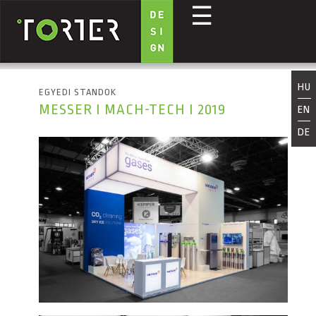
☰
Ugrás a tartalomra
HU
EGYEDI STANDOK
MESSER I MACH-TECH I 2019
EN
DE