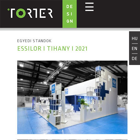
☰
Ugrás a tartalomra
HU
EGYEDI STANDOK
ESSILOR I TIHANY I 2021
EN
DE