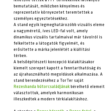
bemutatását, miközben kényelmes és
reprezentatív környezetet teremtettek a
személyes egyeztetésekhez.
A stand egyik legmeghatározóbb vizuális eleme
a nagyméretű, íves LED-fal volt, amely
dinamikus vizuális tartalmaival már távolról is
felkeltette a látogatók figyelmét, és
erősítette a márka jelenlétét a kiállítási
térben.
A belsőépítészeti koncepció kialakításakor
kiemelt szerepet kapott a fenntarthatóság és
az újrahasználható megoldások alkalmazása. A
stand berendezéséhez a TorTer saját
Rezesbanda bútorcsaládjának
bérelhető elemeit
választottuk, amelyek harmonikusan
illeszkedtek a modern térkialakításhoz.