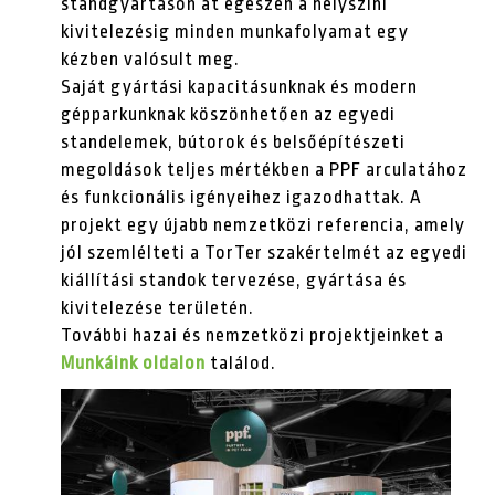
standgyártáson át egészen a helyszíni
kivitelezésig minden munkafolyamat egy
kézben valósult meg.
Saját gyártási kapacitásunknak és modern
gépparkunknak köszönhetően az egyedi
standelemek, bútorok és belsőépítészeti
megoldások teljes mértékben a PPF arculatához
és funkcionális igényeihez igazodhattak. A
projekt egy újabb nemzetközi referencia, amely
jól szemlélteti a TorTer szakértelmét az egyedi
kiállítási standok tervezése, gyártása és
kivitelezése területén.
További hazai és nemzetközi projektjeinket a
Munkáink oldalon
találod.