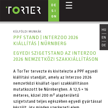
☰
Ugrás a tartalomra
HU
KÜLFÖLDI MUNKÁK
PPF STAND | INTERZOO 2026
EN
KIÁLLÍTÁS | NÜRNBERG
DE
EGYEDI SZIGETSTAND AZ INTERZOO
2026 NEMZETKÖZI SZAKKIÁLLÍTÁSON
A TorTer tervezte és kivitelezte a PPF egyedi
kiállítási standját, amely az Interzoo 2026
nemzetközi kisállat-ipari szakkiállításon
mutatkozott be Nürnbergben. A 12,5 × 16
méteres, közel 200 m² alapterületű
szigetstand teljes egészében egyedi gyártással
készült, így minden szerkezeti elem,