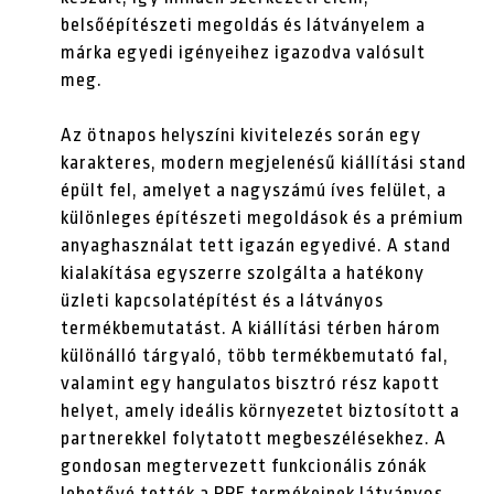
belsőépítészeti megoldás és látványelem a
márka egyedi igényeihez igazodva valósult
meg.
Az ötnapos helyszíni kivitelezés során egy
karakteres, modern megjelenésű kiállítási stand
épült fel, amelyet a nagyszámú íves felület, a
különleges építészeti megoldások és a prémium
anyaghasználat tett igazán egyedivé. A stand
kialakítása egyszerre szolgálta a hatékony
üzleti kapcsolatépítést és a látványos
termékbemutatást. A kiállítási térben három
különálló tárgyaló, több termékbemutató fal,
valamint egy hangulatos bisztró rész kapott
helyet, amely ideális környezetet biztosított a
partnerekkel folytatott megbeszélésekhez. A
gondosan megtervezett funkcionális zónák
lehetővé tették a PPF termékeinek látványos