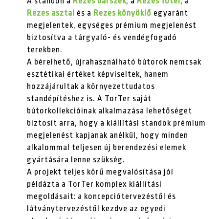
A standon a
Rezes bárszék
, a
Rezes fotel
, a
Rezes asztal
és a
Rezes könyöklő
egyaránt
megjelentek, egységes prémium megjelenést
biztosítva a tárgyaló- és vendégfogadó
terekben.
A bérelhető, újrahasználható bútorok nemcsak
esztétikai értéket képviseltek, hanem
hozzájárultak a környezettudatos
standépítéshez is. A TorTer saját
bútorkollekcióinak alkalmazása lehetőséget
biztosít arra, hogy a kiállítási standok prémium
megjelenést kapjanak anélkül, hogy minden
alkalommal teljesen új berendezési elemek
gyártására lenne szükség.
A projekt teljes körű megvalósítása jól
példázta a TorTer komplex kiállítási
megoldásait: a koncepciótervezéstől és
látványtervezéstől kezdve az egyedi