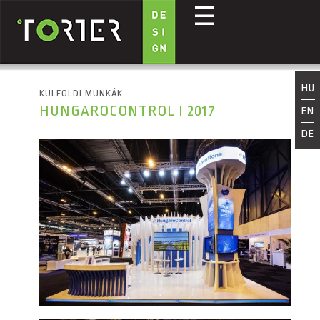
☰
Ugrás a tartalomra
HU
KÜLFÖLDI MUNKÁK
HUNGAROCONTROL I 2017
EN
DE