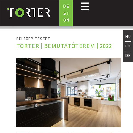
☰
Ugrás a tartalomra
HU
BELSŐÉPÍTÉSZET
TORTER | BEMUTATÓTEREM | 2022
EN
DE