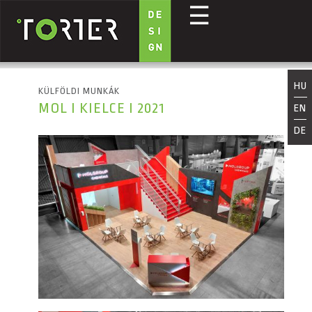
☰
Ugrás a tartalomra
HU
KÜLFÖLDI MUNKÁK
MOL I KIELCE I 2021
EN
DE