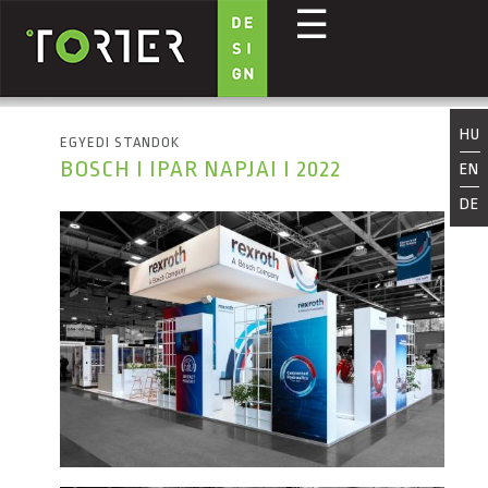
☰
Ugrás a tartalomra
HU
EGYEDI STANDOK
BOSCH I IPAR NAPJAI I 2022
EN
DE