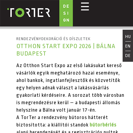
☰
Ugrás a tartalomra
HU
RENDEZVÉNYDEKORÁCIÓ ÉS DÍSZLETEK
OTTHON START EXPO 2026 | BÁLNA
EN
BUDAPEST
DE
Az Otthon Start Expo az első lakásukat kereső
vásárlók egyik meghatározó hazai eseménye,
ahol bankok, ingatlanfejlesztők és közvetítők
egy helyen adnak választ a lakásvásárlás
gyakorlati kérdéseire. A sorozat több városban
is megrendezésre kerül — a budapesti állomás
helyszíne a Bálna volt január 17-én.
A TorTer a rendezvény bútoros hátterét
biztosította: a kiállítói standok
bútorbérlés
alapú berendezését és a regisztrációs pultok