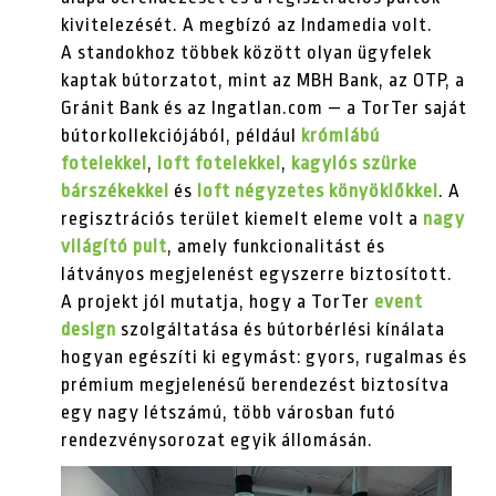
kivitelezését. A megbízó az Indamedia volt.
A standokhoz többek között olyan ügyfelek
kaptak bútorzatot, mint az MBH Bank, az OTP, a
Gránit Bank és az Ingatlan.com — a TorTer saját
bútorkollekciójából, például
krómlábú
fotelekkel
,
loft fotelekkel
,
kagylós szürke
bárszékekkel
és
loft négyzetes könyöklőkkel
. A
regisztrációs terület kiemelt eleme volt a
nagy
világító pult
, amely funkcionalitást és
látványos megjelenést egyszerre biztosított.
A projekt jól mutatja, hogy a TorTer
event
design
szolgáltatása és bútorbérlési kínálata
hogyan egészíti ki egymást: gyors, rugalmas és
prémium megjelenésű berendezést biztosítva
egy nagy létszámú, több városban futó
rendezvénysorozat egyik állomásán.