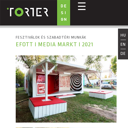
☰
Ugrás a tartalomra
HU
FESZTIVÁLOK ÉS SZABADTÉRI MUNKÁK
EFOTT I MEDIA MARKT I 2021
EN
DE