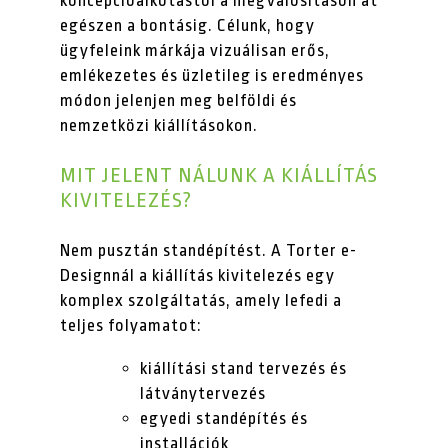
koncepcióalkotástól a megvalósításon át
egészen a bontásig. Célunk, hogy
ügyfeleink márkája vizuálisan erős,
emlékezetes és üzletileg is eredményes
módon jelenjen meg belföldi és
nemzetközi kiállításokon.
MIT JELENT NÁLUNK A KIÁLLÍTÁS
KIVITELEZÉS?
Nem pusztán standépítést. A Torter e-
Designnál a kiállítás kivitelezés egy
komplex szolgáltatás, amely lefedi a
teljes folyamatot:
kiállítási stand tervezés és
látványtervezés
egyedi standépítés és
installációk