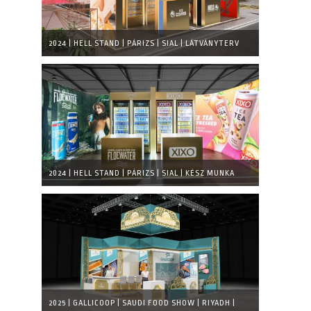
2024 | HELL STAND | PÁRIZS | SIAL | LÁTVÁNYTERV
2024 | HELL STAND | PÁRIZS | SIAL | KÉSZ MUNKA
2025 | GALLICOOP | SAUDI FOOD SHOW | RIYADH |