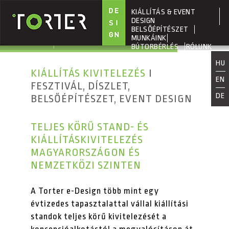
KIÁLLÍTÁS & EVENT
Ugrás a tartalomra
DESIGN
BELSŐÉPÍTÉSZET
MUNKÁINK
BÚTORBÉRLÉS
RÓLUNK
HU
KIÁLLÍTÁS KIVITELEZÉS
I
EN
FESZTIVÁL, DÍSZLET,
DE
BELSŐÉPÍTÉSZET, EVENT DESIGN
TELJES KÖRŰ STAND- ÉS
KIÁLLÍTÁSKIVITELEZÉS
MAGYARORSZÁGON ÉS
NEMZETKÖZI SZINTEN
A Torter e-Design több mint egy
évtizedes tapasztalattal vállal kiállítási
standok teljes körű kivitelezését a