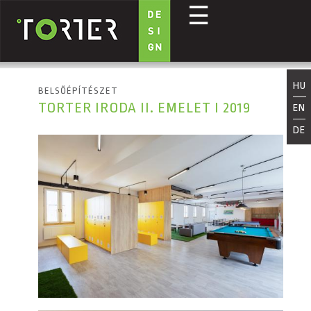
☰
Ugrás a tartalomra
HU
BELSŐÉPÍTÉSZET
TORTER IRODA II. EMELET I 2019
EN
DE