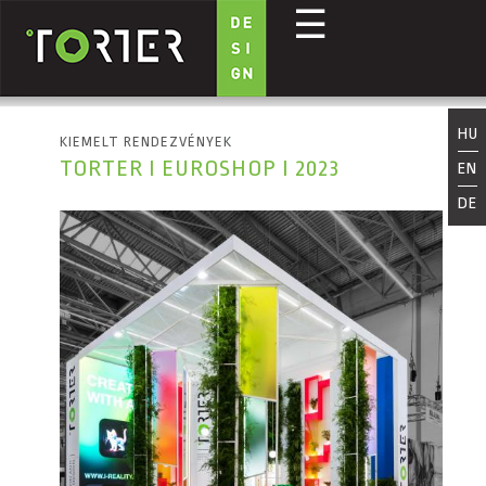
☰
Ugrás a tartalomra
HU
KIEMELT RENDEZVÉNYEK
TORTER I EUROSHOP I 2023
EN
DE