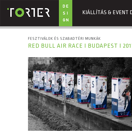
KIÁLLÍTÁS & EVENT 
Ugrás a tartalomra
FESZTIVÁLOK ÉS SZABADTÉRI MUNKÁK
RED BULL AIR RACE I BUDAPEST I 201