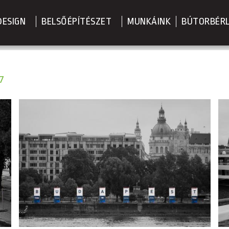
DESIGN
BELSŐÉPÍTÉSZET
MUNKÁINK
BÚTORBÉR
7