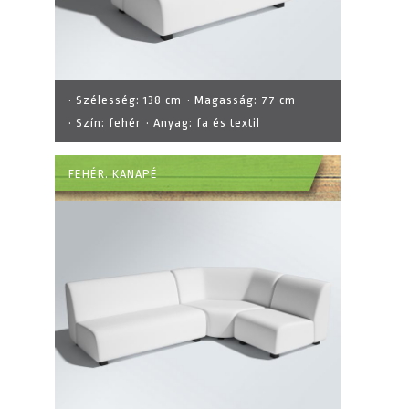
· Szélesség:
138 cm
· Magasság:
77 cm
· Szín:
fehér
· Anyag:
fa és textil
FEHÉR. KANAPÉ