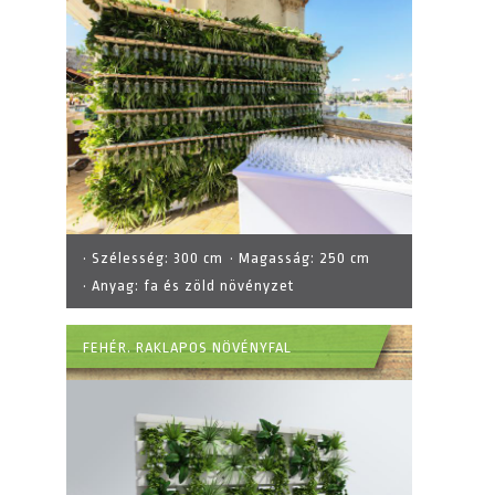
· Szélesség:
300 cm
· Magasság:
250 cm
· Anyag:
fa és zöld növényzet
FEHÉR. RAKLAPOS NÖVÉNYFAL