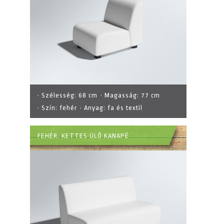
· Szélesség:
68 cm
· Magasság:
77 cm
· Szín:
fehér
· Anyag:
fa és textil
FEHÉR. KETTES ÜLŐ KANAPÉ