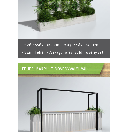
· Szélesség:
360 cm
· Magasság:
240 cm
· Szín:
fehér
· Anyag:
fa és zöld növényzet
FEHÉR. BÁRPULT NÖVÉNYVÁLYÚVAL