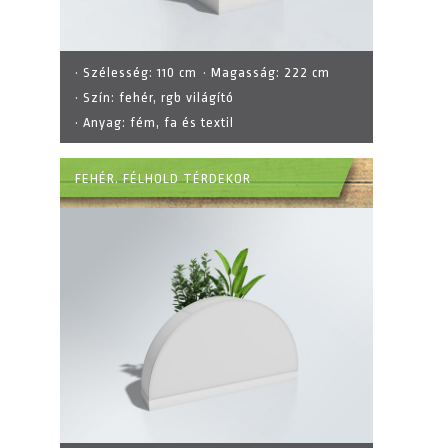
· Szélesség:
110 cm
· Magasság:
222 cm
· Szín:
fehér, rgb világító
· Anyag:
fém, fa és textil
FEHÉR. FÉLHOLD TÉRDEKOR