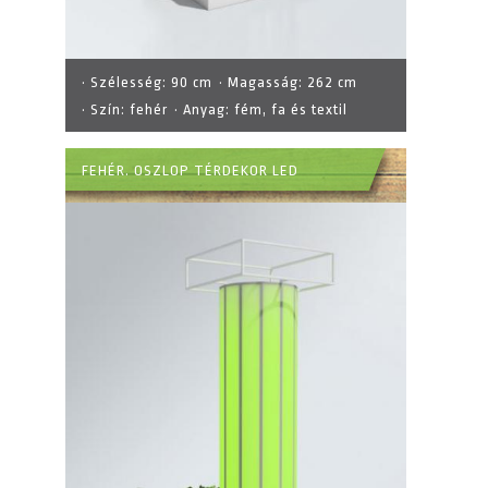
· Szélesség:
90 cm
· Magasság:
262 cm
· Szín:
fehér
· Anyag:
fém, fa és textil
FEHÉR. OSZLOP TÉRDEKOR LED