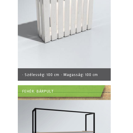
· Szélesség:
100 cm
· Magasság:
100 cm
FEHÉR. BÁRPULT