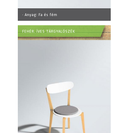
· Anyag:
Fa és fém
FEHÉR. ÍVES TÁRGYALÓSZÉK