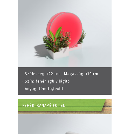
· Szélesség:
122 cm
· Magasság:
130 cm
· Szín:
fehér, rgb világító
· Anyag:
fém,fa,textil
FEHÉR. KANAPÉ FOTEL