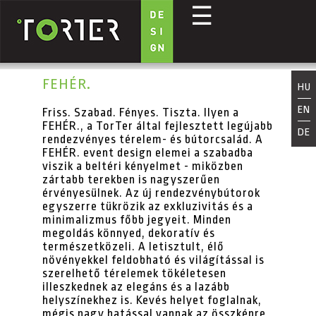
☰
Ugrás a tartalomra
FEHÉR.
HU
EN
Friss. Szabad. Fényes. Tiszta. Ilyen a
FEHÉR., a TorTer által fejlesztett legújabb
DE
rendezvényes térelem- és bútorcsalád. A
FEHÉR. event design elemei a szabadba
viszik a beltéri kényelmet - miközben
zártabb terekben is nagyszerűen
érvényesülnek. Az új rendezvénybútorok
egyszerre tükrözik az exkluzivitás és a
minimalizmus főbb jegyeit. Minden
megoldás könnyed, dekoratív és
természetközeli. A letisztult, élő
növényekkel feldobható és világítással is
szerelhető térelemek tökéletesen
illeszkednek az elegáns és a lazább
helyszínekhez is. Kevés helyet foglalnak,
mégis nagy hatással vannak az összképre,