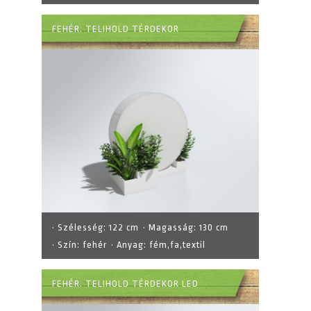
FEHÉR. TELIHOLD TÉRDEKOR
· Szélesség:
122 cm
· Magasság:
130 cm
· Szín:
fehér
· Anyag:
fém,fa,textil
FEHÉR. TELIHOLD TÉRDEKOR LED