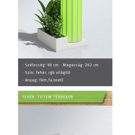
· Szélesség:
90 cm
· Magasság:
262 cm
· Szín:
fehér, rgb világító
· Anyag:
fém,fa,textil
FEHÉR. TOTEM TÉRDEKOR