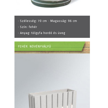
· Szélesség:
70 cm
· Magasság:
96 cm
· Szín:
fehér
· Anyag:
tölgyfa hordó és üveg
FEHÉR. NÖVÉNYVÁLYÚ