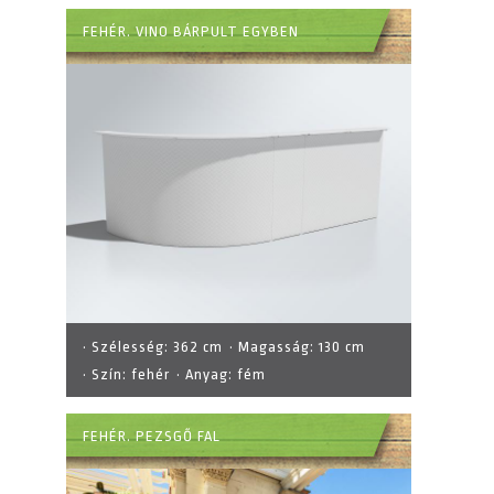
FEHÉR. VINO BÁRPULT EGYBEN
· Szélesség:
362 cm
· Magasság:
130 cm
· Szín:
fehér
· Anyag:
fém
FEHÉR. PEZSGŐ FAL