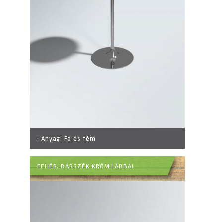
· Anyag:
Fa és fém
FEHÉR. BÁRSZÉK KRÓM LÁBBAL