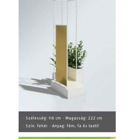
· Szélesség:
110 cm
· Magasság:
222 cm
· Szín:
fehér
· Anyag:
fém, fa és textil