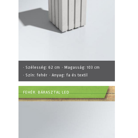
· Szélesség:
62 cm
· Magasság:
103 cm
· Szín:
fehér
· Anyag:
fa és textil
FEHÉR. BÁRASZTAL LED