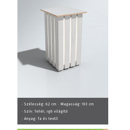
· Szélesség:
62 cm
· Magasság:
103 cm
· Szín:
fehér, rgb világító
· Anyag:
fa és textil