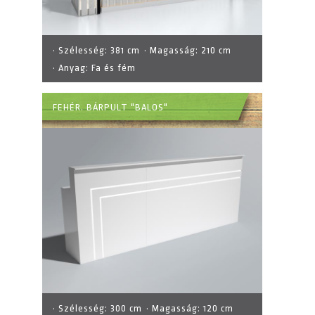
· Szélesség:
381 cm
· Magasság:
210 cm
· Anyag:
Fa és fém
FEHÉR. BÁRPULT "BALOS"
· Szélesség:
300 cm
· Magasság:
120 cm