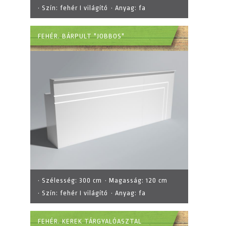
· Szín:
fehér I világító
· Anyag:
fa
FEHÉR. BÁRPULT "JOBBOS"
· Szélesség:
300 cm
· Magasság:
120 cm
· Szín:
fehér I világító
· Anyag:
fa
FEHÉR. KEREK TÁRGYALÓASZTAL