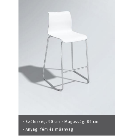
· Szélesség:
50 cm
· Magasság:
89 cm
· Anyag:
fém és műanyag