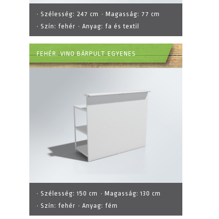
· Szélesség:
247 cm
· Magasság:
77 cm
· Szín:
fehér
· Anyag:
fa és textil
FEHÉR. VINO BÁRPULT EGYENES
· Szélesség:
150 cm
· Magasság:
130 cm
· Szín:
fehér
· Anyag:
fém