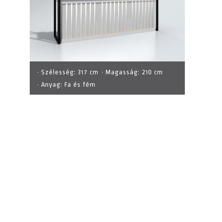
· Szélesség:
317 cm
· Magasság:
210 cm
· Anyag:
Fa és fém