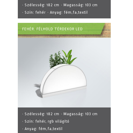
· Szélesség:
182 cm
· Magasság:
103 cm
· Szín:
fehér
· Anyag:
fém,fa,textil
FEHÉR. FÉLHOLD TÉRDEKOR LED
· Szélesség:
182 cm
· Magasság:
103 cm
· Szín:
fehér, rgb világító
· Anyag:
fém,fa,textil