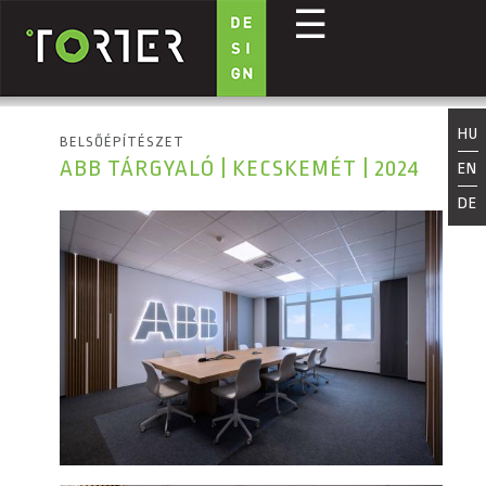
☰
Ugrás a tartalomra
HU
BELSŐÉPÍTÉSZET
ABB TÁRGYALÓ | KECSKEMÉT | 2024
EN
DE