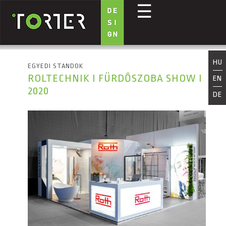
☰
Ugrás a tartalomra
HU
EGYEDI STANDOK
ROLTECHNIK I FÜRDŐSZOBA SHOW I
EN
2020
DE