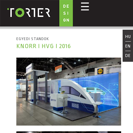
☰
Ugrás a tartalomra
HU
EGYEDI STANDOK
KNORR I HVG I 2016
EN
DE