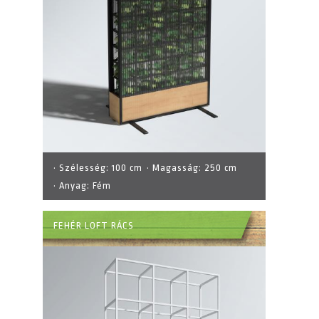
· Szélesség:
100 cm
· Magasság:
250 cm
· Anyag:
Fém
FEHÉR LOFT RÁCS