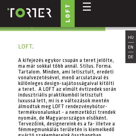
☰
Ugrás a tartalomra
HU
LOFT.
EN
DE
A kifejezés egykor csupán a teret jelölte,
ma már sokkal több annál. Stílus. Forma.
Tartalom. Minden, ami letisztult, eredeti
vonalvezetésével, menő arculatával és
különleges design-sajátosságaival kitölti
a teret. A LOFT az elmúlt évtizedek során
indusztriális praktikumból letisztult
luxussá lett, mi is e változások mentén
álmodtuk meg LOFT rendezvénybútor-
termékvonalunkat - a nemzetközi trendek
nyomán, de Magyarországon elsőként.
Tervezőink, designereink és a fa- illetve a
fémmegmunkálás területén is kiemelkedő
gyártó szakembereink összhangban