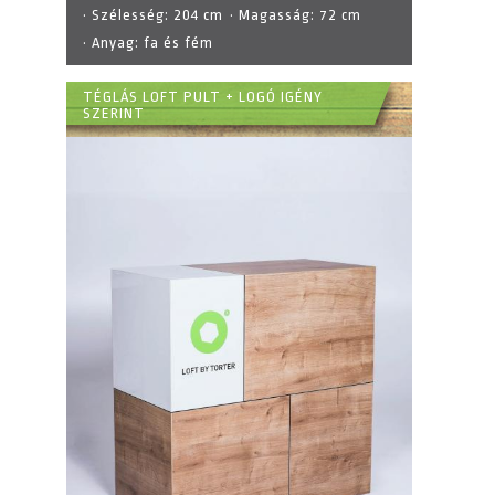
· Szélesség:
204 cm
· Magasság:
72 cm
· Anyag:
fa és fém
TÉGLÁS LOFT PULT + LOGÓ IGÉNY
SZERINT