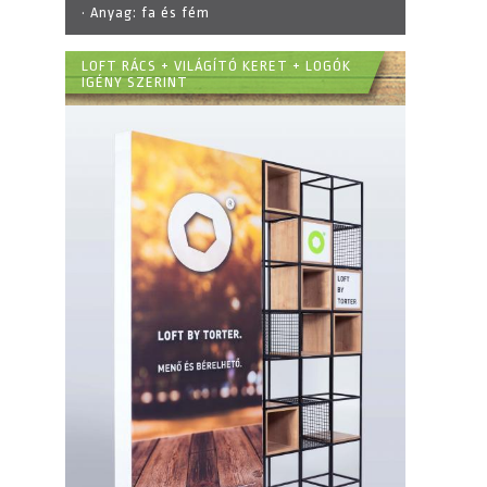
· Anyag:
fa és fém
LOFT RÁCS + VILÁGÍTÓ KERET + LOGÓK
IGÉNY SZERINT