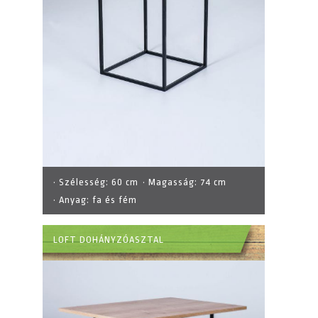
· Szélesség:
60 cm
· Magasság:
74 cm
· Anyag:
fa és fém
LOFT DOHÁNYZÓASZTAL