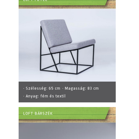
· Szélesség:
65 cm
· Magasság:
83 cm
· Anyag:
fém és textil
LOFT BÁRSZÉK