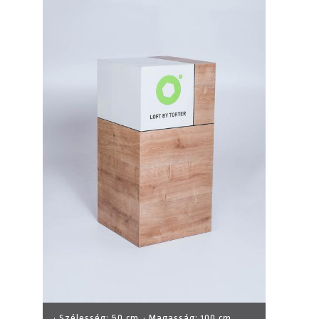
· Szélesség:
50 cm
· Magasság:
100 cm