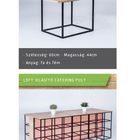
· Szélesség:
60cm
· Magasság:
44cm
· Anyag:
fa és fém
LOFT VILÁGÍTÓ CATERING PULT