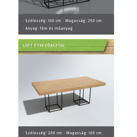
· Szélesség:
100 cm
· Magasság:
250 cm
· Anyag:
fém és műanyag
LOFT ÉTKEZŐASZTAL
· Szélesség:
200 cm
· Magasság:
100 cm