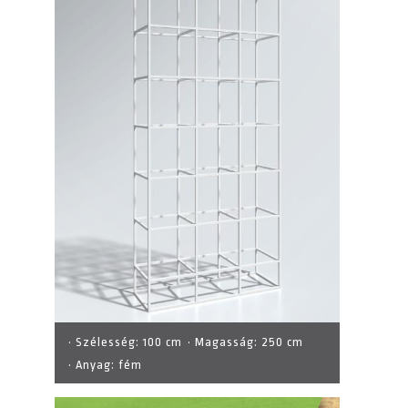
· Szélesség:
100 cm
· Magasság:
250 cm
· Anyag:
fém