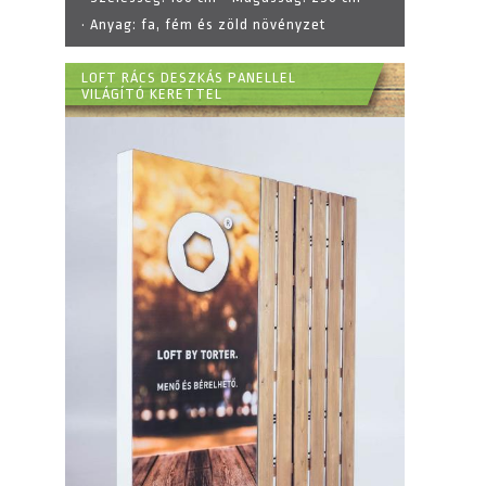
· Anyag:
fa, fém és zöld növényzet
LOFT RÁCS DESZKÁS PANELLEL
VILÁGÍTÓ KERETTEL