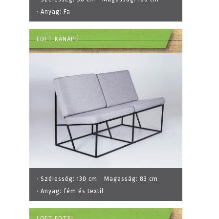
· Anyag:
Fa
LOFT KANAPÉ
· Szélesség:
130 cm
· Magasság:
83 cm
· Anyag:
fém és textil
LOFT FOTEL