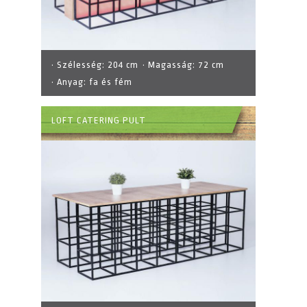
· Szélesség:
204 cm
· Magasság:
72 cm
· Anyag:
fa és fém
LOFT CATERING PULT