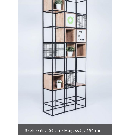
· Szélesség:
100 cm
· Magasság:
250 cm