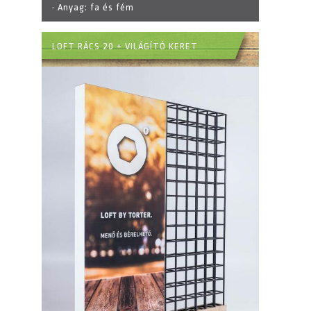
· Anyag:
fa és fém
LOFT RÁCS 20 + VILÁGÍTÓ KERET