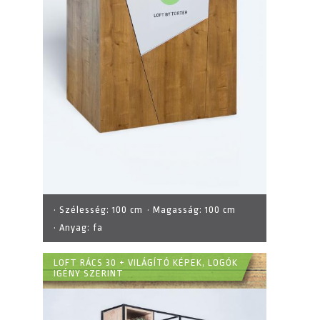
· Szélesség:
100 cm
· Magasság:
100 cm
· Anyag:
fa
LOFT RÁCS 30 + VILÁGÍTÓ KÉPEK, LOGÓK
IGÉNY SZERINT