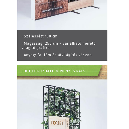
· Szélesség:
100 cm
· Magasság:
250 cm + variálható méretű
világító grafika
· Anyag:
fa, fém és átvilágítós vászon
LOFT LOGÓZHATÓ NÖVÉNYES RÁCS