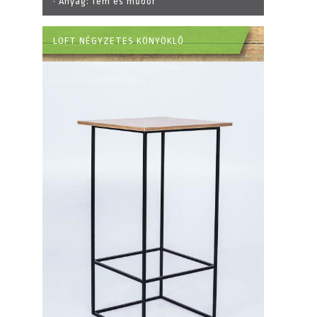
· Anyag:
fém és műbőr
LOFT NÉGYZETES KÖNYÖKLŐ