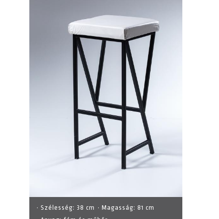
· Szélesség:
38 cm
· Magasság:
81 cm