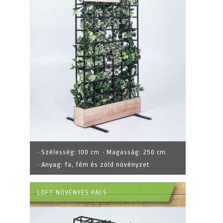
· Szélesség:
100 cm
· Magasság:
250 cm
· Anyag:
fa, fém és zöld növényzet
LOFT NÖVÉNYES RÁCS