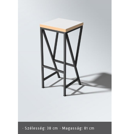
· Szélesség:
38 cm
· Magasság:
81 cm