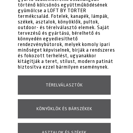
történő kölcsönös együttműködésének
gyümölcse a LOFT BY TORTER
termékcsalád. Fotelek, kanapék, lámpák,
székek, asztalok, könyöklők, pultok,
outdoor- és térelválasztó elemek. Saját
tervezésű és gyártású, bérelhető és
könnyedén egyediesíthető
rendezvénybútorok, melyek komoly ipari
minőséget képviselnek, bírják a rendszeres
és fokozott terhelést, ugyanakkor
kitágítják a teret, stílust, modern patinát
biztosítva ezzel bármilyen eseménynek.
TÉRELVÁLASZTÓK
KÖNYÖKLÖK ÉS BÁRSZÉKEK
ASZTALOK ÉS SZÉKEK