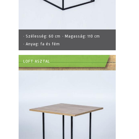
· Szélesség:
60 cm
· Magasság:
110 cm
· Anyag:
fa és fém
LOFT ASZTAL