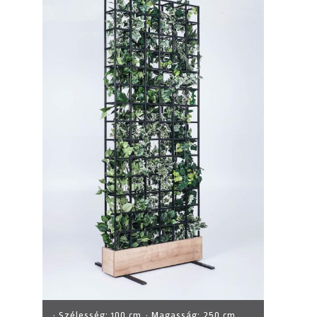
· Szélesség:
100 cm
· Magasság:
250 cm