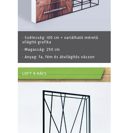
· Szélesség:
100 cm + variálható méretű
világító grafika
· Magasság:
250 cm
· Anyag:
fa, fém és átvilágítós vászon
LOFT X-RÁCS