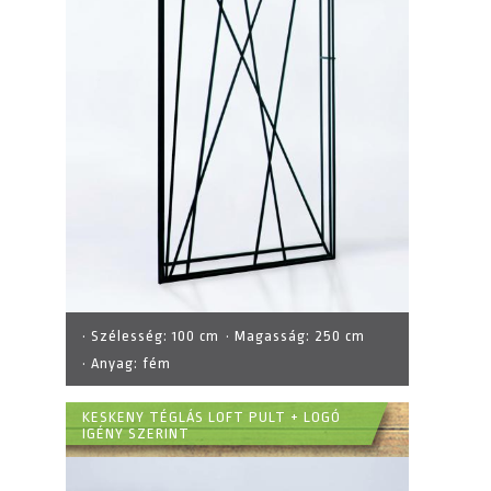
· Szélesség:
100 cm
· Magasság:
250 cm
· Anyag:
fém
KESKENY TÉGLÁS LOFT PULT + LOGÓ
IGÉNY SZERINT