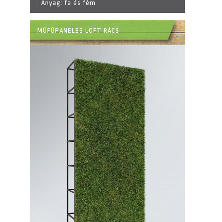
· Anyag:
fa és fém
MŰFŰPANELES LOFT RÁCS