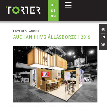
☰
Ugrás a tartalomra
HU
EGYEDI STANDOK
AUCHAN I HVG ÁLLÁSBÖRZE I 2019
EN
DE