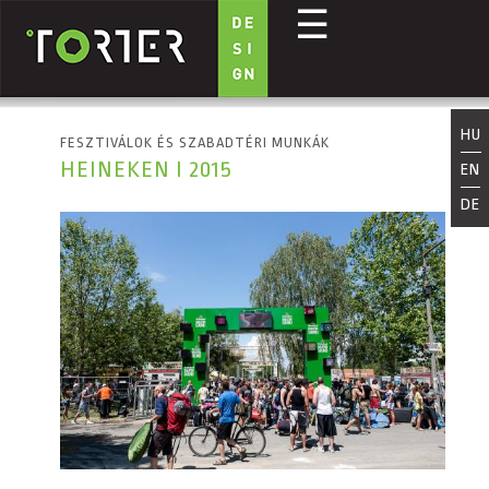
☰
Ugrás a tartalomra
HU
FESZTIVÁLOK ÉS SZABADTÉRI MUNKÁK
HEINEKEN I 2015
EN
DE