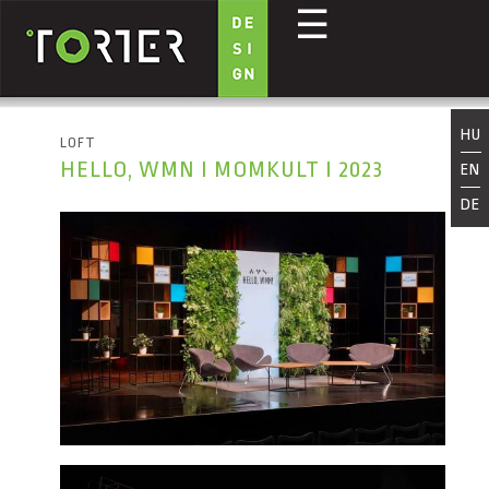
☰
Ugrás a tartalomra
HU
LOFT
HELLO, WMN I MOMKULT I 2023
EN
DE