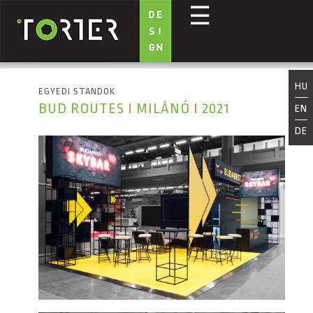
☰
Ugrás a tartalomra
HU
EGYEDI STANDOK
BUD ROUTES I MILÁNÓ I 2021
EN
DE