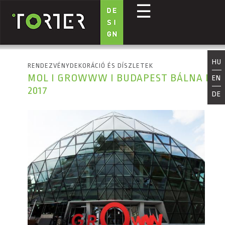
☰
Ugrás a tartalomra
HU
RENDEZVÉNYDEKORÁCIÓ ÉS DÍSZLETEK
MOL I GROWWW I BUDAPEST BÁLNA I
EN
2017
DE