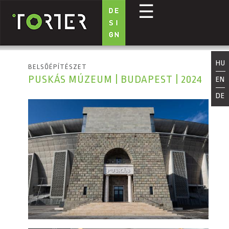
☰
Ugrás a tartalomra
HU
BELSŐÉPÍTÉSZET
PUSKÁS MÚZEUM | BUDAPEST | 2024
EN
DE