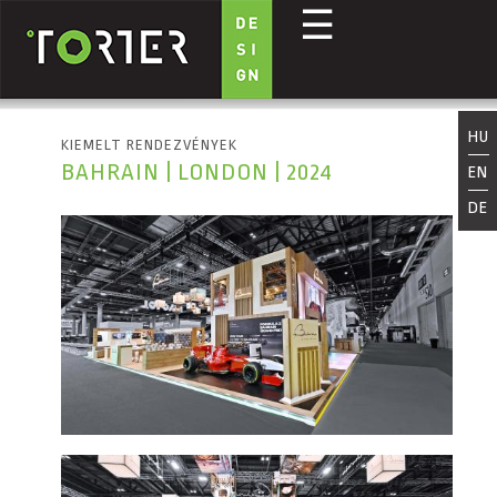
☰
Ugrás a tartalomra
HU
KIEMELT RENDEZVÉNYEK
BAHRAIN | LONDON | 2024
EN
DE