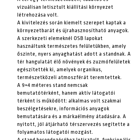
vizuálisan letisztult kiállítási környezet
létrehozása volt.
A kivitelezés során kiemelt szerepet kaptak a
környezetbarát és újrahasznosítható anyagok.
A szerkezeti elemeknél OSB lapokat
használtunk természetes felületükben, amely
őszinte, nyers anyaghatást adott a standnak. A
tér hangulatát élő növények és zuzmófelületek
egészítették ki, amelyek organikus,
természetközeli atmoszférát teremtettek.
A 9×4 méteres stand nemcsak
bemutatótérként, hanem aktív látogatói
térként is működött: alkalmas volt szakmai
beszélgetésekre, információs anyagok
bemutatására és a márkaélmény átadására. A
nyitott, jól átjárható térszervezés segítette a
folyamatos látogatói mozgást.
A stand berendezéséhez letisztult, funkcionális