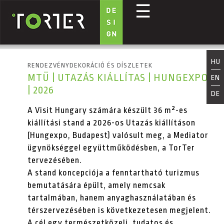
☰
Ugrás a tartalomra
HU
RENDEZVÉNYDEKORÁCIÓ ÉS DÍSZLETEK
MTÜ | UTAZÁS KIÁLLÍTAS | HUNGEXPO
EN
| 2026
DE
A Visit Hungary számára készült 36 m²-es
kiállítási stand a 2026-os Utazás kiállításon
(Hungexpo, Budapest) valósult meg, a Mediator
ügynökséggel együttműködésben, a TorTer
tervezésében.
A stand koncepciója a fenntartható turizmus
bemutatására épült, amely nemcsak
tartalmában, hanem anyaghasználatában és
térszervezésében is következetesen megjelent.
A cél egy természetközeli, tudatos és