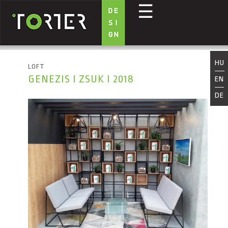
☰
Ugrás a tartalomra
HU
LOFT
GENEZIS I ZSUK I 2018
EN
DE