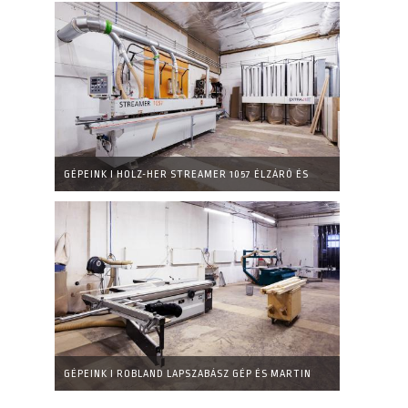
GÉPEINK I HOLZ-HER STREAMER 1057 ÉLZÁRÓ ÉS
EXTRACT TRIO ELSZÍVÓ
GÉPEINK I ROBLAND LAPSZABÁSZ GÉP ÉS MARTIN
DIGITÁLIS FORMATIZÁLÓ KÖRFŰRÉSZ