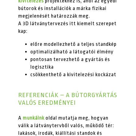
kivitelezés
projektekhez is, ahol az egyedi
bútorok és installációk a márka fizikai
megjelenését határozzák meg.
A 3D látványtervezés itt kiemelt szerepet
kap:
előre modellezhető a teljes standkép
optimalizálható a látogatói élmény
pontosan tervezhető a gyártás és
logisztika
csökkenthető a kivitelezési kockázat
REFERENCIÁK – A BÚTORGYÁRTÁS
VALÓS EREDMÉNYEI
A
munkáink
oldal mutatja meg, hogyan
válik a látványtervből valós, működő tér:
lakások, irodák, kiállítási standok és