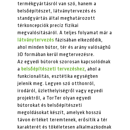
termékgyártásról van szó, hanem a
belsőépítészet, látványtervezés és
standgyártás által meghatározott
térkoncepciók precíz fizikai
megvalósításáról. A teljes folyamat már a
látványtervezés
fázisában elkezdődik,
ahol minden bútor, tér és arány valósághű
3D formában kerül megtervezésre.
Az egyedi bútorok szorosan kapcsolódnak
a
belsőépítészeti tervezéshez
, ahol a
funkcionalitás, esztétika egységben
jelenik meg. Legyen szó otthonról,
irodáról, üzlethelyiségről vagy egyedi
projektről, a TorTer olyan egyedi
bútorokat és belsőépítészeti
megoldásokat készít, amelyek hosszú
távon értéket teremtenek, erősítik a tér
karakterét és tökéletesen alkalmazkodnak