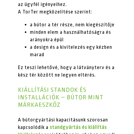
az ügyfél igényeihez.
A TorTer megközelítése szerint:
a bútor a tér része, nem kiegészítője
minden elem a használhatóságra és
arányokra épül
a design és a kivitelezés egy kézben
marad
Ez teszi lehetővé, hogy a látványterv és a
kész tér között ne legyen eltérés.
KIÁLLÍTÁSI STANDOK ÉS
INSTALLÁCIÓK – BÚTOR MINT
MÁRKAESZKÖZ
A bútorgyártási kapacitásunk szorosan
kapcsolódik a
standgyártás és kiállítás