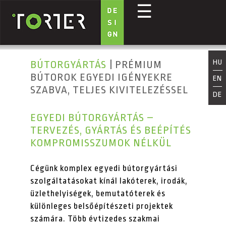
☰
Ugrás a tartalomra
HU
BÚTORGYÁRTÁS
| PRÉMIUM
BÚTOROK EGYEDI IGÉNYEKRE
EN
SZABVA, TELJES KIVITELEZÉSSEL
DE
EGYEDI BÚTORGYÁRTÁS –
TERVEZÉS, GYÁRTÁS ÉS BEÉPÍTÉS
KOMPROMISSZUMOK NÉLKÜL
Cégünk komplex egyedi bútorgyártási
szolgáltatásokat kínál lakóterek, irodák,
üzlethelyiségek, bemutatóterek és
különleges belsőépítészeti projektek
számára. Több évtizedes szakmai