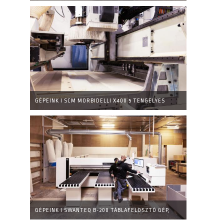
MARÓGÉP
GÉPEINK I SCM MORBIDELLI X400 5 TENGELYES
MARÓGÉP FEJ
GÉPEINK I SWANTEQ B-200 TÁBLAFELOSZTÓ GÉP,
ELSZÍVÁSSAL