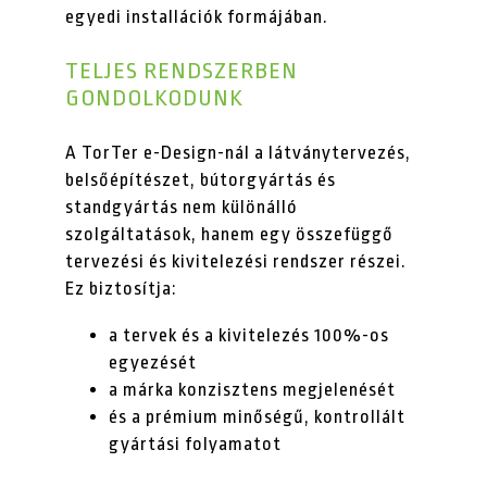
egyedi installációk formájában.
TELJES RENDSZERBEN
GONDOLKODUNK
A TorTer e-Design-nál a látványtervezés,
belsőépítészet, bútorgyártás és
standgyártás nem különálló
szolgáltatások, hanem egy összefüggő
tervezési és kivitelezési rendszer részei.
Ez biztosítja:
a tervek és a kivitelezés 100%-os
egyezését
a márka konzisztens megjelenését
és a prémium minőségű, kontrollált
gyártási folyamatot