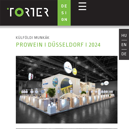
☰
Ugrás a tartalomra
HU
KÜLFÖLDI MUNKÁK
PROWEIN I DÜSSELDORF I 2024
EN
DE