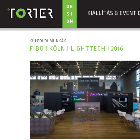
KIÁLLÍTÁS & EVENT 
Ugrás a tartalomra
KÜLFÖLDI MUNKÁK
FIBO I KÖLN I LIGHTTECH I 2016