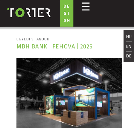
☰
Ugrás a tartalomra
HU
EGYEDI STANDOK
MBH BANK | FEHOVA | 2025
EN
DE