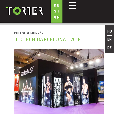
☰
Ugrás a tartalomra
HU
KÜLFÖLDI MUNKÁK
BIOTECH BARCELONA I 2018
EN
DE