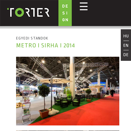
☰
Ugrás a tartalomra
HU
EGYEDI STANDOK
METRO I SIRHA I 2014
EN
DE