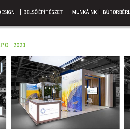
DESIGN
BELSŐÉPÍTÉSZET
MUNKÁINK
BÚTORBÉR
O I 2023