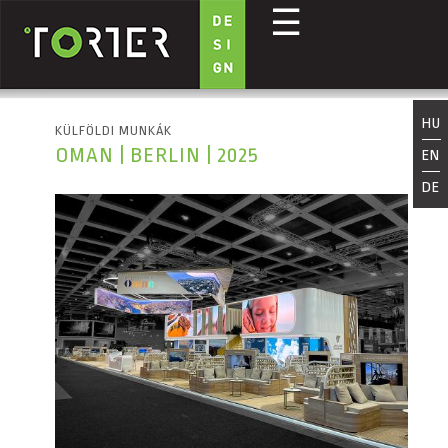
☰
Ugrás a tartalomra
HU
KÜLFÖLDI MUNKÁK
OMAN | BERLIN | 2025
EN
DE