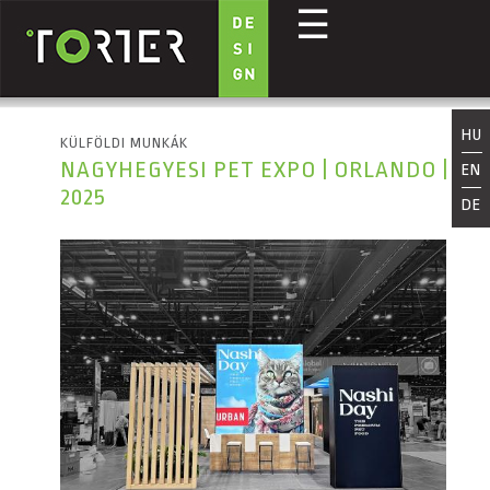
☰
Ugrás a tartalomra
HU
KÜLFÖLDI MUNKÁK
NAGYHEGYESI PET EXPO | ORLANDO |
EN
2025
DE