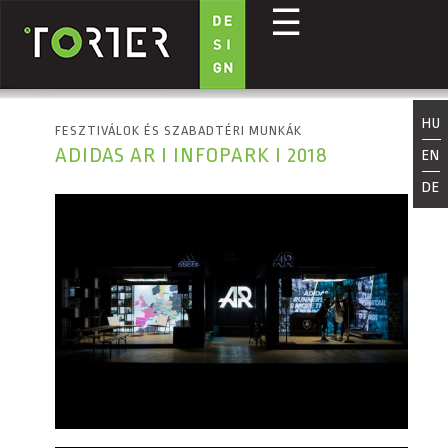
☰
Ugrás a tartalomra
HU
FESZTIVÁLOK ÉS SZABADTÉRI MUNKÁK
ADIDAS AR I INFOPARK I 2018
EN
DE